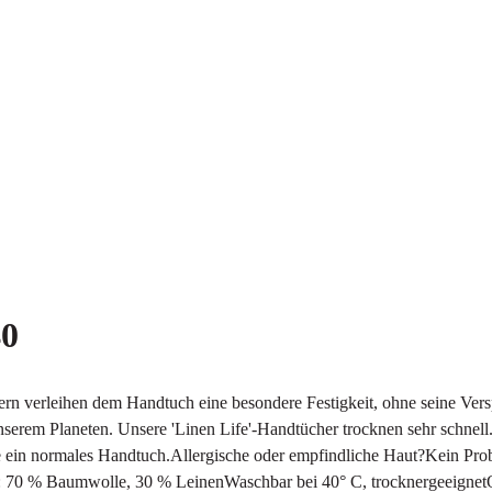
40
leihen dem Handtuch eine besondere Festigkeit, ohne seine Verspiel
nserem Planeten. Unsere 'Linen Life'-Handtücher trocknen sehr schnell
e ein normales Handtuch.Allergische oder empfindliche Haut?Kein Prob
erial: 70 % Baumwolle, 30 % LeinenWaschbar bei 40° C, trocknergeeign