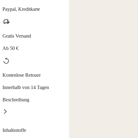
Paypal, Kreditkarte
Gratis Versand
Ab 50 €
Kostenlose Retoure
Innerhalb von 14 Tagen
Beschreibung
Body Spray Summer Feelings erfrischt den Körper und die Sinne.
Inhaltsstoffe
Es vereint kühlende Frische, belebendes Dufterlebnis und wertvolle