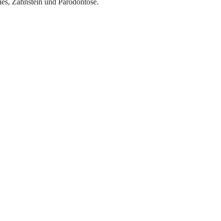
es, Zahnstein und Parodontose.