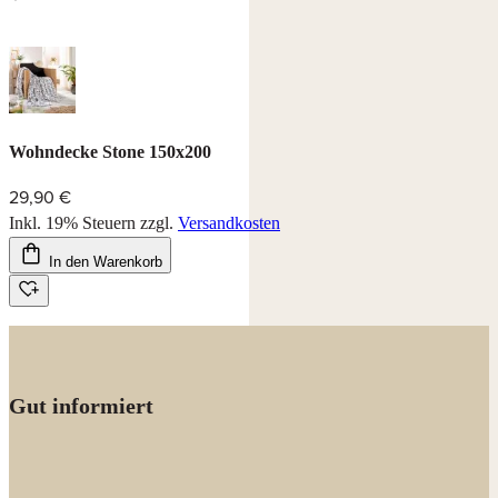
Flauschige Wohndecke aus 100% Polyester.
Größe : 150 x 200 cm
Farbe : grau/natur
Waschbar bei 30°C, trocknerbeständig
Wohndecke Stone 150x200
29,90 €
Inkl. 19% Steuern
zzgl.
Versandkosten
In den Warenkorb
Gut informiert