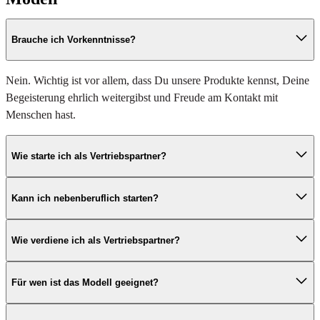
Brauche ich Vorkenntnisse?
Nein. Wichtig ist vor allem, dass Du unsere Produkte kennst, Deine
Begeisterung ehrlich weitergibst und Freude am Kontakt mit
Menschen hast.
Wie starte ich als Vertriebspartner?
Der Einstieg ist kostenlos, unverbindlich und in nur drei Schritten
Kann ich nebenberuflich starten?
möglich: Formular ausfüllen, E-Mail bestätigen, Informationen
erhalten und loslegen.
Ja. Du entscheidest selbst, wie viel Zeit Du investieren möchtest und
Wie verdiene ich als Vertriebspartner?
wie Du Deine Tätigkeit gestalten willst.
Du profitierst von einem flexiblen Modell auf Provisionsbasis und
Für wen ist das Modell geeignet?
sicherst Dir je nach Entwicklung zusätzliche Vorteile und Prämien.