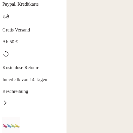
Paypal, Kreditkarte
Gratis Versand
Ab 50 €
Kostenlose Retoure
Innerhalb von 14 Tagen
Beschreibung
'Wer kennt es nicht? Die Wäsche ist frisch gewaschen und
getrocknet, doch an den Schultern oder am Saum prangen
unschöne, hartnäckige Abdrücke von herkömmlichen