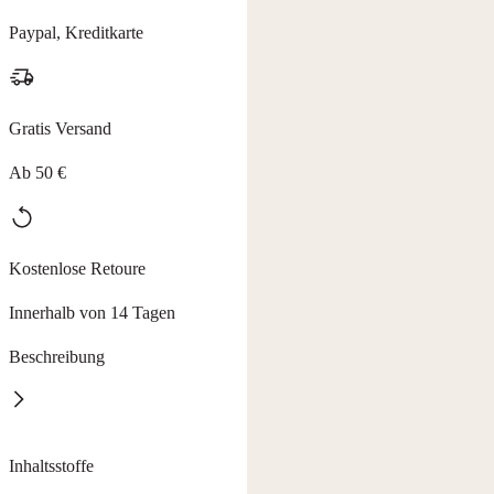
Paypal, Kreditkarte
Gratis Versand
Ab 50 €
Kostenlose Retoure
Innerhalb von 14 Tagen
Beschreibung
Für ein jüngeres und strafferes Hautbild. Ein aus Hafer gewonnenes
Inhaltsstoffe
Beta-Glucan sorgt für Zellregeneration,