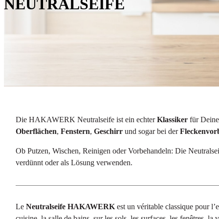
NEUTRALSEIFE
Die HAKAWERK Neutralseife ist ein echter
Klassiker
für Deine
Oberflächen
,
Fenstern
,
Geschirr
und sogar bei der
Fleckenvor
Ob Putzen, Wischen, Reinigen oder Vorbehandeln: Die Neutralseif
verdünnt oder als Lösung verwenden.
Le
Neutralseife HAKAWERK
est un véritable classique pour l’
cuisine, la salle de bains, sur les sols, les surfaces, les fenêtres, l