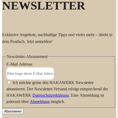
NEWSLETTER
Umweltauflagen: geringe Belastung der Gewässer, Verzicht auf
gefährliche Stoffe und nachgewiesene Wirksamkeit.
Hersteller:
HAKAWERK W. Schlotz GmbH Bahnhofstr. 28 71111
Waldenbuch www.hakawerk.de
Exklusive Angebote, nachhaltige Tipps und vieles mehr – direkt in
dein Postfach. Jetzt anmelden!
Newsletter-Abonnement
E-Mail Adresse
Ich möchte gerne den HAKAWERK Newsletter
abonnieren. Der Newsletter-Versand erfolgt entsprechend der
HAKAWERK
Datenschutzerklärung
. Eine Abmeldung ist
jederzeit über
Abmeldung
möglich.
Abonnieren