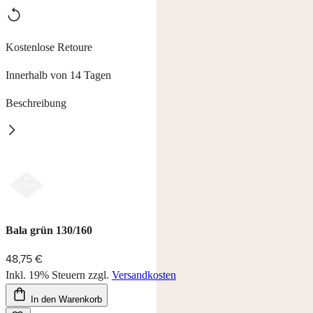
Kostenlose Retoure
Innerhalb von 14 Tagen
Beschreibung
Bala
Tischwäsche in 3 Farben mit Lotuseffekt. 100% Polyester, waschbar
bei 40°C.
Bitte keine Weichspüler und Bleichmittel verwenden.
Farben: weiß, rot und grün.
Bala grün 130/160
48,75 €
Inkl. 19% Steuern
zzgl.
Versandkosten
In den Warenkorb