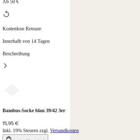
Ab 50 €
Kostenlose Retoure
Innerhalb von 14 Tagen
Beschreibung
Bambus-Socken
superweich, atmungsaktiv und venenfreundlich durch Komfortbund.
3er Pack, 75 % Viskose (Bambus), 22 % Polaymid, 3 % Elasthan,
waschbar bei 30°C.
Erhältlich in den Farben weiß, braun, schwarz, beige, blau.
Bambus-Socke blau 39/42 3er
15,95 €
Inkl. 19% Steuern
zzgl.
Versandkosten