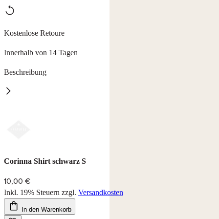
Kostenlose Retoure
Innerhalb von 14 Tagen
Beschreibung
Shirt Corinna
Longshirt mit kontrastfarbigen Schubtaschen, Länge ab ca. 73 cm.
95% Viskose, 5% Elasthan, waschbar bei 30°C.
Farbe: schwarz/rot
Corinna Shirt schwarz S
10,00 €
Inkl. 19% Steuern
zzgl.
Versandkosten
In den Warenkorb