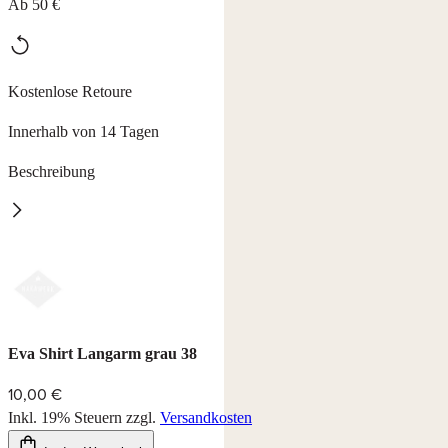
Ab 50 €
Kostenlose Retoure
Innerhalb von 14 Tagen
Beschreibung
Eva
2-in-1 Shirt in Wickeloptik.
Sport- Freizeit- und Wäscheserie aus Naturfaser von kontrolliert
biologischem Anbau.
92% Baumwolle, 8% Elasthan, waschbar bei 40°C.
Eva Shirt Langarm grau 38
Farbe: grau/kiwi, schwarz/brombeere
10,00 €
Inkl. 19% Steuern
zzgl.
Versandkosten