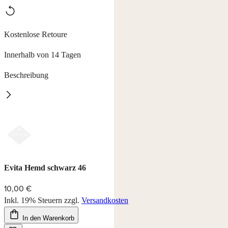
Kostenlose Retoure
Innerhalb von 14 Tagen
Beschreibung
Evita Hemd
hochwertige Wäscheserie in 2 Farben aus 63% Bambus, 30%
Polyamid-Microfaser,
7% Elasthan, waschbar bei 40°C.
Farbe: champagner und schwarz
Evita Hemd schwarz 46
10,00 €
Inkl. 19% Steuern
zzgl.
Versandkosten
In den Warenkorb