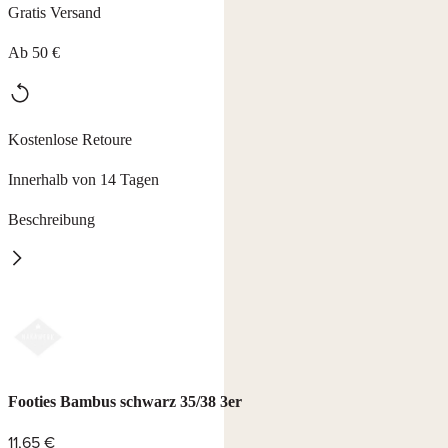
Gratis Versand
Ab 50 €
Kostenlose Retoure
Innerhalb von 14 Tagen
Beschreibung
Bambus Footies
superweich, atmungsaktiv und venenfreundlich durch Komfortbund.
3er Pack, 75 % Viskose (Bambus), 22 % Polaymid, 3 % Elasthan,
waschbar bei 30°C.
Erhältilich in 3 Farben und 3 Größen.
Footies Bambus schwarz 35/38 3er
11,65 €