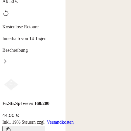
Ab 50 €
Kostenlose Retoure
Innerhalb von 14 Tagen
Beschreibung
Frotteespannlaken
mit perfekter Passform aus 75 % Baumwolle, 25 % Polyamid,
waschbar bei 60°C, trocknerbeständig
in den Größe 160x200 cm,
in den Farben: weiß, natur, creme, royal,
Fr.Str.Spl weiss 160/200
44,00 €
Inkl. 19% Steuern
zzgl.
Versandkosten