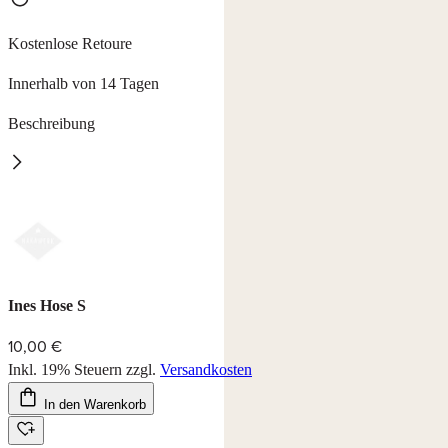
Kostenlose Retoure
Innerhalb von 14 Tagen
Beschreibung
Ines
7/8 Hose mit Kordelzug und 2 Schubtaschen. 60% Baumwolle,
40% Polyester Interlock, waschbar bei 30°C.
Farbe: marine
Ines Hose S
10,00 €
Inkl. 19% Steuern
zzgl.
Versandkosten
In den Warenkorb