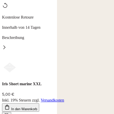
Kostenlose Retoure
Innerhalb von 14 Tagen
Beschreibung
Shorts Iris
Shorts im Crashlook inklusive Flechtgürtel, erhältlich in 2 Farben.
97% Baumwolle, 3% Elasthan, waschbar bei 30°C.
Farbe: weiß
Iris Short marine XXL
5,00 €
Inkl. 19% Steuern
zzgl.
Versandkosten
In den Warenkorb