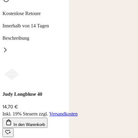
Kostenlose Retoure
Innerhalb von 14 Tagen
Beschreibung
Bluse Judy
leicht transparente Longbluse aus 100% Baumwolle, Länge ab ca.
80 cm.
Waschbar bei 40°C.
Farbe: weiß
Judy Longbluse 40
14,70 €
Inkl. 19% Steuern
zzgl.
Versandkosten
In den Warenkorb