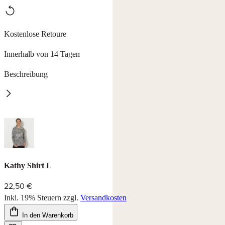
Kostenlose Retoure
Innerhalb von 14 Tagen
Beschreibung
Shirt Kathy
lässiges Kapuzenshirt mit Pailletten im Frontbereich, Länge ab ca.
64 cm.
53% Polyester, 45% Viskose, 2% Elasthan, waschbar bei 30°C.
Farbe: silber/grau
Kathy Shirt L
22,50 €
Inkl. 19% Steuern
zzgl.
Versandkosten
In den Warenkorb