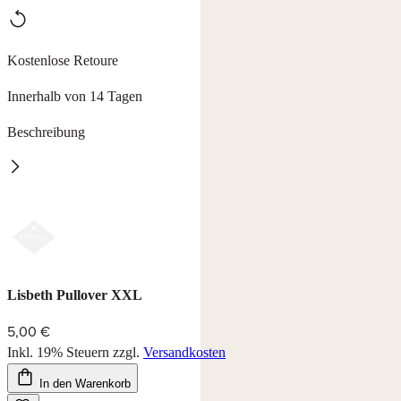
Kostenlose Retoure
Innerhalb von 14 Tagen
Beschreibung
Pullover Lisbeth
Pullover mit Knopfleiste und Polokragen, Länge ab ca. 64 cm.
100% Polyacryl cashmerelike, waschbar bei 30°C.
Farbe: rose/beere
Lisbeth Pullover XXL
5,00 €
Inkl. 19% Steuern
zzgl.
Versandkosten
In den Warenkorb