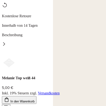
Kostenlose Retoure
Innerhalb von 14 Tagen
Beschreibung
Melanie
Top mit Spitzenabschluss in 2 Farben, Länge ab ca. 72 cm.
96% Baumwolle, 4% Elasthan, waschbar bei 30°C.
Farbe: weiß und schwarz
Melanie Top weiß 44
5,00 €
Inkl. 19% Steuern
zzgl.
Versandkosten
In den Warenkorb