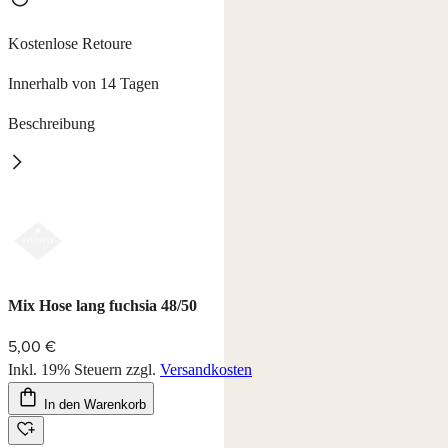
Kostenlose Retoure
Innerhalb von 14 Tagen
Beschreibung
Mix Hose lang
Hosen in 2 Farben aus 100% Baumwolle, waschbar bei 60°C,
trocknerbeständig.
Farbe: aqua und fuchsia
Mix Hose lang fuchsia 48/50
5,00 €
Inkl. 19% Steuern
zzgl.
Versandkosten
In den Warenkorb