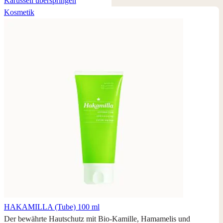
Karussell überspringen
lässt. Es reicht aus, sanft und regelmäßig damit über den Nagel zu
Kosmetik
streichen.
Ihre Nägel erhalten einen perfekten Glanz für bis zu 14 Tage, und
das ganz ohne schädliche Chemikalien.
Entfernt auch ganz einfach Nagellack-Reste.
Lebenslange Garantie auf die Schleif- und Polierkraft.
Hinweis: durch sehr häufiges Polieren kann der Nagel dünner
werden. Daher ist es notwendig, den Nägeln Zeit zur Regeneration
zu geben, bevor der Polierer erneut verwendet wird.
Maße ca. 9 x 1,4 cm.
Verpackt im Kunststoffetui mit Deckel.
HAKAMILLA
(Tube) 100 ml
Der bewährte Hautschutz mit Bio-Kamille, Hamamelis und