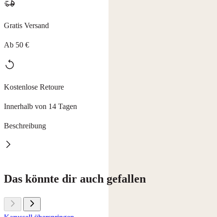
Gratis Versand
Ab 50 €
Kostenlose Retoure
Innerhalb von 14 Tagen
Beschreibung
Nagelpolierer
Das könnte dir auch gefallen
verleiht Ihren Nägeln einen perfekt polierten Look, ganz ohne
Nagellack.
Die glänzende Polierfläche besteht aus einer wenige Zehntel dicken
und sehr haltbaren Chromschicht, die den Nagel schön glänzen