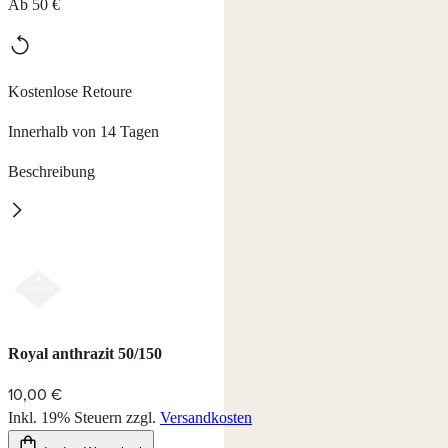
Ab 50 €
Kostenlose Retoure
Innerhalb von 14 Tagen
Beschreibung
Royal
Tischwäsche in 3 Farben mit hochwertiger Anti-Fleck-Versiegelung,
abwaschbar und pflegeleicht.
Konfektioniert mit Schrägband, 52% Polyester, 48% Baumwolle,
waschbar bei 30°C, rückseitig bügeln.
Royal anthrazit 50/150
Farben: beige, terra und anthrazit
10,00 €
Inkl. 19% Steuern
zzgl.
Versandkosten