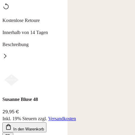
Kostenlose Retoure
Innerhalb von 14 Tagen
Beschreibung
Bluse Susanne
pflegeleichte Crashbluse mit ¾ Arm, Länge ab ca. 60 cm.
55% Baumwolle, 45% Polyester, waschbar bei 30°C.
Farbe: braun/beige
Susanne Bluse 48
29,95 €
Inkl. 19% Steuern
zzgl.
Versandkosten
In den Warenkorb