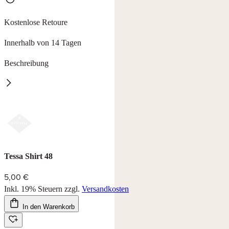
Kostenlose Retoure
Innerhalb von 14 Tagen
Beschreibung
Tessa
Longshirt mit ¾ Arm, Länge ab ca. 72 cm.
95% Viskose, 5% Elasthan, waschbar bei 30°C.
Farbe: rot/schwarz
Tessa Shirt 48
5,00 €
Inkl. 19% Steuern
zzgl.
Versandkosten
In den Warenkorb