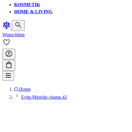
KOSMETIK
HOME & LIVING
Wunschliste
Home
Evita Minislip champ.42